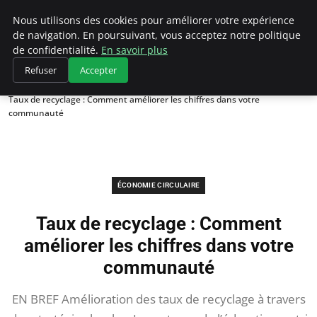
Climategatecountryclub.com
Nous utilisons des cookies pour améliorer votre expérience
de navigation. En poursuivant, vous acceptez notre politique
de confidentialité.
En savoir plus
Refuser
Accepter
Accueil
Économie circulaire
Taux de recyclage : Comment améliorer les chiffres dans votre
communauté
ÉCONOMIE CIRCULAIRE
Taux de recyclage : Comment
améliorer les chiffres dans votre
communauté
EN BREF Amélioration des taux de recyclage à travers