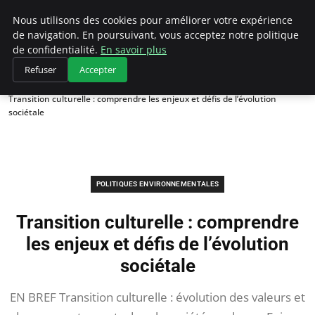
Climategatecountryclub.com
Nous utilisons des cookies pour améliorer votre expérience
de navigation. En poursuivant, vous acceptez notre politique
de confidentialité.
En savoir plus
Refuser
Accepter
Accueil
Politiques environnementales
Transition culturelle : comprendre les enjeux et défis de l’évolution
sociétale
POLITIQUES ENVIRONNEMENTALES
Transition culturelle : comprendre
les enjeux et défis de l’évolution
sociétale
EN BREF Transition culturelle : évolution des valeurs et