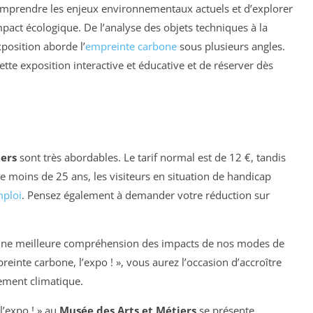
comprendre les enjeux environnementaux actuels et d’explorer
pact écologique. De l’analyse des objets techniques à la
xposition aborde l’
empreinte carbone
sous plusieurs angles.
te exposition interactive et éducative et de réserver dès
iers
sont très abordables. Le tarif normal est de 12 €, tandis
de moins de 25 ans, les visiteurs en situation de handicap
ploi
. Pensez également à demander votre réduction sur
s une meilleure compréhension des impacts de nos modes de
einte carbone, l’expo ! », vous aurez l’occasion d’accroître
gement climatique.
l’expo ! » au
Musée des Arts et Métiers
se présente