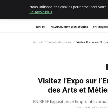
Nous utilisons des cookies pour améliorer votre 
Climategatecoun
En savoir plus
ACCUEIL
CHANGEMENTS CLIMATIQUES
POLITIQUE
Accueil
Sustainable Living
Visitez l’Expo sur l’Em
Visitez l’Expo sur 
des Arts et Métier
EN BREF Exposition : « Empreinte carbon