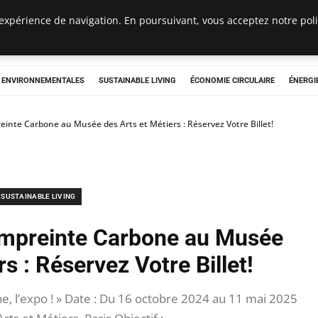
expérience de navigation. En poursuivant, vous acceptez notre polit
tryclub.com
S ENVIRONNEMENTALES
SUSTAINABLE LIVING
ÉCONOMIE CIRCULAIRE
ÉNERGI
preinte Carbone au Musée des Arts et Métiers : Réservez Votre Billet!
SUSTAINABLE LIVING
l’Empreinte Carbone au Musée
s : Réservez Votre Billet!
e, l’expo ! » Date : Du 16 octobre 2024 au 11 mai 2025