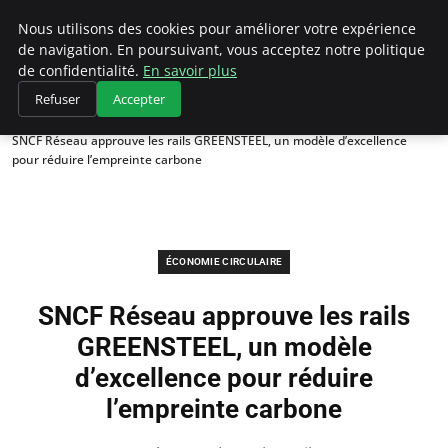
Climategatecountryclub.com
Nous utilisons des cookies pour améliorer votre expérience
de navigation. En poursuivant, vous acceptez notre politique
de confidentialité.
En savoir plus
Refuser
Accepter
Accueil
Économie circulaire
SNCF Réseau approuve les rails GREENSTEEL, un modèle d’excellence
pour réduire l’empreinte carbone
ÉCONOMIE CIRCULAIRE
SNCF Réseau approuve les rails
GREENSTEEL, un modèle
d’excellence pour réduire
l’empreinte carbone