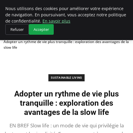
Climategatecountryclub.com
Nous utilisons des cookies pour améliorer votre expérience
de navigation. En poursuivant, vous acceptez notre politique
de confidentialité.
En savoir plus
Refuser
Accepter
Accueil
Sustainable Living
Adopter un rythme de vie plus tranquille : exploration des avantages de la
slow life
SUSTAINABLE LIVING
Adopter un rythme de vie plus
tranquille : exploration des
avantages de la slow life
EN BREF Slow life : un mode de vie qui privilégie la