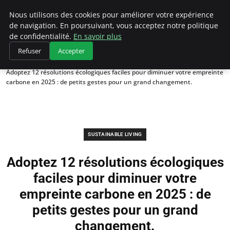
Climategatecountryclub.com
Nous utilisons des cookies pour améliorer votre expérience
de navigation. En poursuivant, vous acceptez notre politique
de confidentialité.
En savoir plus
Refuser
Accepter
Accueil
Sustainable Living
Adoptez 12 résolutions écologiques faciles pour diminuer votre empreinte
carbone en 2025 : de petits gestes pour un grand changement.
SUSTAINABLE LIVING
Adoptez 12 résolutions écologiques
faciles pour diminuer votre
empreinte carbone en 2025 : de
petits gestes pour un grand
changement.