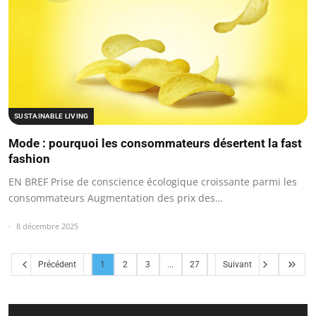
SUSTAINABLE LIVING
Mode : pourquoi les consommateurs désertent la fast
fashion
EN BREF Prise de conscience écologique croissante parmi les
consommateurs Augmentation des prix des…
8 décembre 2025
Précédent
1
2
3
...
27
Suivant