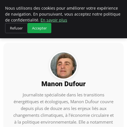
Climategatecountryclub.com
Nous utilisons des cookies pour améliorer votre expérience
de navigation. En poursuivant, vous acceptez notre politique
de confidentialité.
En savoir plus
Refuser
Accepter
Accueil
Manon Dufour
Manon Dufour
Journaliste spécialisée dans les transitions
énergétiques et écologiques, Manon Dufour couvre
depuis plus de douze ans les enjeux liés aux
changements climatiques, à l’économie circulaire et
à la politique environnementale. Elle a notamment