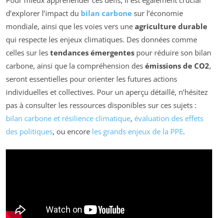
Pour mieux appréhender ces défis, il est également crucial
d’explorer l’impact du
bilan carbone
sur l’économie
mondiale, ainsi que les voies vers une
agriculture durable
qui respecte les enjeux climatiques. Des données comme
celles sur les
tendances émergentes
pour réduire son bilan
carbone, ainsi que la compréhension des
émissions de CO2
,
seront essentielles pour orienter les futures actions
individuelles et collectives. Pour un aperçu détaillé, n’hésitez
pas à consulter les ressources disponibles sur ces sujets :
bilan carbone et résilience climatique
,
évaluation des effets
des politiques
, ou encore
les grands enjeux de la PPE
.