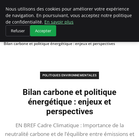
Climategatecountryclub.com
Nous utilisons des cookies pour améliorer votre expérience
de navigation. En poursuivant, vous acceptez notre politique
de confidentialité.
En savoir plus
Refuser
Accepter
Accueil
Politiques environnementales
Bilan carbone et politique énergétique : enjeux et perspectives
POLITIQUES ENVIRONNEMENTALES
Bilan carbone et politique
énergétique : enjeux et
perspectives
EN BREF Cadre Climatique : Importance de la
neutralité carbone et de l’équilibre entre émissions et