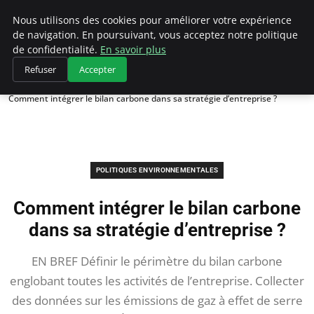
Climategatecountryclub.com
Nous utilisons des cookies pour améliorer votre expérience
de navigation. En poursuivant, vous acceptez notre politique
de confidentialité.
En savoir plus
Refuser
Accepter
Accueil
Politiques environnementales
Comment intégrer le bilan carbone dans sa stratégie d’entreprise ?
POLITIQUES ENVIRONNEMENTALES
Comment intégrer le bilan carbone
dans sa stratégie d’entreprise ?
EN BREF Définir le périmètre du bilan carbone
englobant toutes les activités de l’entreprise. Collecter
des données sur les émissions de gaz à effet de serre