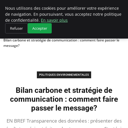
Climategatecountryclub.com
Nous utilisons des cookies pour améliorer votre expérience
de navigation. En poursuivant, vous acceptez notre politique
de confidentialité.
En savoir plus
Refuser
Accepter
Accueil
Politiques environnementales
Bilan carbone et stratégie de communication : comment faire passer le
message?
POLITIQUES ENVIRONNEMENTALES
Bilan carbone et stratégie de
communication : comment faire
passer le message?
EN BREF Transparence des données : présenter des