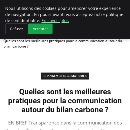
Climategatecountryclub.com
Nous utilisons des cookies pour améliorer votre expérience
de navigation. En poursuivant, vous acceptez notre politique
de confidentialité.
En savoir plus
Refuser
Accepter
Accueil
Changements climatiques
Quelles sont les meilleures pratiques pour la communication autour du
bilan carbone ?
CHANGEMENTS CLIMATIQUES
Quelles sont les meilleures
pratiques pour la communication
autour du bilan carbone ?
EN BREF Transparence dans la communication des