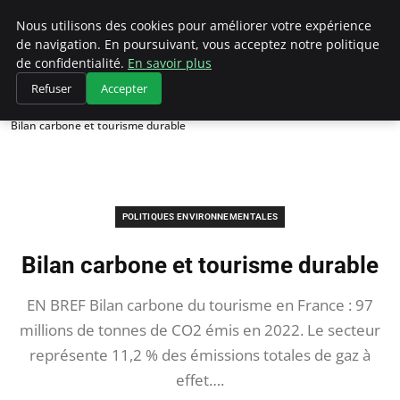
Climategatecountryclub.com
Nous utilisons des cookies pour améliorer votre expérience
de navigation. En poursuivant, vous acceptez notre politique
de confidentialité.
En savoir plus
Refuser
Accepter
Accueil
Politiques environnementales
Bilan carbone et tourisme durable
POLITIQUES ENVIRONNEMENTALES
Bilan carbone et tourisme durable
EN BREF Bilan carbone du tourisme en France : 97
millions de tonnes de CO2 émis en 2022. Le secteur
représente 11,2 % des émissions totales de gaz à
effet….