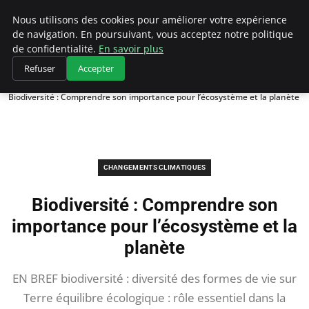
Climategatecountryclub.com
Nous utilisons des cookies pour améliorer votre expérience
de navigation. En poursuivant, vous acceptez notre politique
de confidentialité.
En savoir plus
Refuser
Accepter
Accueil
Changements climatiques
Biodiversité : Comprendre son importance pour l’écosystème et la planète
CHANGEMENTS CLIMATIQUES
Biodiversité : Comprendre son
importance pour l’écosystème et la
planète
EN BREF biodiversité : diversité des formes de vie sur
Terre équilibre écologique : rôle essentiel dans la