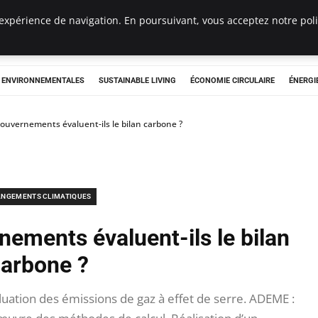
expérience de navigation. En poursuivant, vous acceptez notre polit
tryclub.com
S ENVIRONNEMENTALES
SUSTAINABLE LIVING
ÉCONOMIE CIRCULAIRE
ÉNERGI
uvernements évaluent-ils le bilan carbone ?
NGEMENTS CLIMATIQUES
ements évaluent-ils le bilan
arbone ?
uation des émissions de gaz à effet de serre. ADEME :