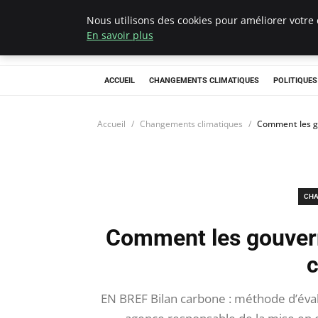
Nous utilisons des cookies pour améliorer votre 
Climategatecoun
En savoir plus
ACCUEIL
CHANGEMENTS CLIMATIQUES
POLITIQUE
Accueil
Changements climatiques
Comment les go
CHA
Comment les gouvern
c
EN BREF Bilan carbone : méthode d’éval