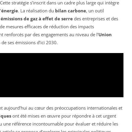
te stratégie s’inscrit dans un cadre plus large qui intègre
’
énergie
. La réalisation du
bilan carbone
, un outil
s
émissions de gaz à effet de serre
des entreprises et des
re de mesures efficaces de réduction des impacts
t renforcés par des engagements au niveau de l’
Union
 de ses émissions d’ici 2030.
t aujourd’hui au cœur des préoccupations internationales et
iques
ont été mises en œuvre pour répondre à cet urgent
 une référence incontournable pour évaluer et réduire les
t article se propose d’explorer les principales politiques