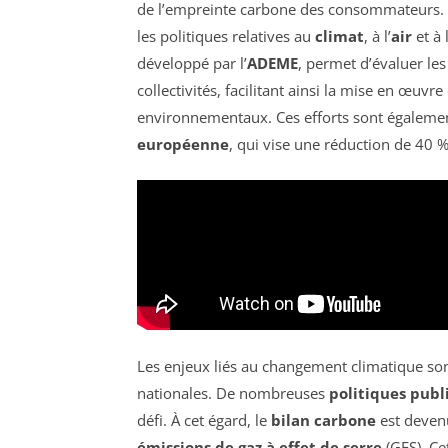
de l’empreinte carbone des consommateurs. Cet
les politiques relatives au
climat
, à l’
air
et à l
développé par l’
ADEME
, permet d’évaluer le
collectivités, facilitant ainsi la mise en œuv
environnementaux. Ces efforts sont égalemen
européenne
, qui vise une réduction de 40 %
Les enjeux liés au changement climatique son
nationales. De nombreuses
politiques publ
défi. À cet égard, le
bilan carbone
est devenu
émissions de gaz à effet de serre
(GES). Ce