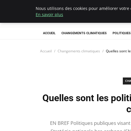
Nous utilisons des cookies pour améliorer votre 
Climategatecoun
En savoir plus
ACCUEIL
CHANGEMENTS CLIMATIQUES
POLITIQUE
Accueil
Changements climatiques
Quelles sont le
CHA
Quelles sont les polit
c
EN BREF Politiques publiques visant 