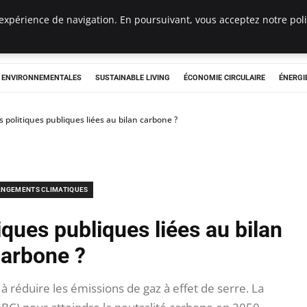
expérience de navigation. En poursuivant, vous acceptez notre polit
tryclub.com
S ENVIRONNEMENTALES
SUSTAINABLE LIVING
ÉCONOMIE CIRCULAIRE
ÉNERGI
s politiques publiques liées au bilan carbone ?
NGEMENTS CLIMATIQUES
iques publiques liées au bilan
arbone ?
à réduire les émissions de gaz à effet de serre. La