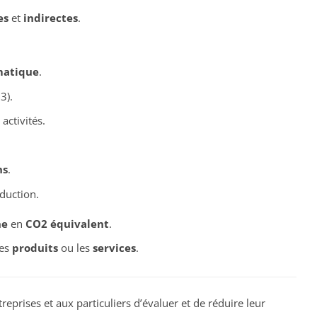
es
et
indirectes
.
matique
.
3).
activités.
ns
.
duction.
ne
en
CO2 équivalent
.
les
produits
ou les
services
.
eprises et aux particuliers d’évaluer et de réduire leur