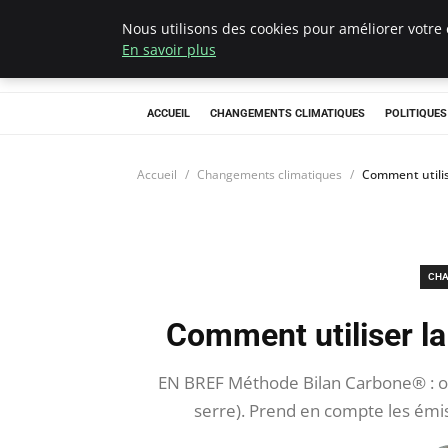
Nous utilisons des cookies pour améliorer votre 
Climategatecoun
En savoir plus
ACCUEIL
CHANGEMENTS CLIMATIQUES
POLITIQUE
Accueil
Changements climatiques
Comment utilis
CHA
Comment utiliser l
EN BREF Méthode Bilan Carbone® : ou
serre). Prend en compte les émiss