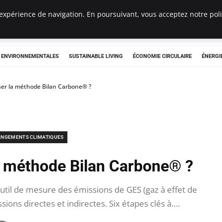
expérience de navigation. En poursuivant, vous acceptez notre polit
tryclub.com
S ENVIRONNEMENTALES
SUSTAINABLE LIVING
ÉCONOMIE CIRCULAIRE
ÉNERGI
er la méthode Bilan Carbone® ?
NGEMENTS CLIMATIQUES
a méthode Bilan Carbone® ?
til de mesure des émissions de GES (gaz à effet de
ions directes et indirectes. Six étapes clés à….