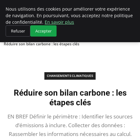
Climategatecountryclub.com
Nous utilisons des cookies pour améliorer votre expérience
de navigation. En poursuivant, vous acceptez notre politique
de confidentialité.
En savoir plus
Refuser
Accepter
Accueil
Changements climatiques
Réduire son bilan carbone : les étapes clés
CHANGEMENTS CLIMATIQUES
Réduire son bilan carbone : les
étapes clés
EN BREF Définir le périmètre : Identifier les sources
d’émissions à inclure. Collecter des données :
Rassembler les informations nécessaires au calcul.