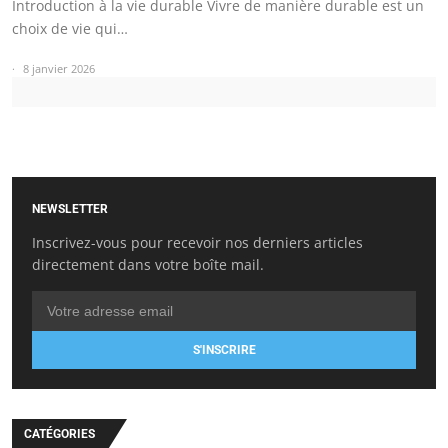
Introduction à la vie durable Vivre de manière durable est un
choix de vie qui…
8 janvier 2026
NEWSLETTER
Inscrivez-vous pour recevoir nos derniers articles
directement dans votre boîte mail.
S'INSCRIRE
CATÉGORIES