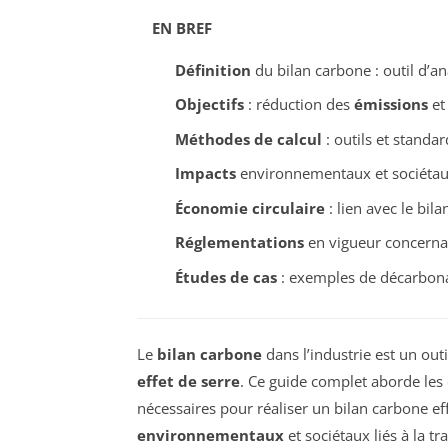
EN BREF
Définition
du bilan carbone : outil d’a
Objectifs
: réduction des
émissions
et 
Méthodes de calcul
: outils et standa
Impacts
environnementaux et sociéta
Économie circulaire
: lien avec le bil
Réglementations
en vigueur concernan
Études de cas
: exemples de décarbonat
Le
bilan carbone
dans l’industrie est un outi
effet de serre
. Ce guide complet aborde les
nécessaires pour réaliser un bilan carbone ef
environnementaux
et sociétaux liés à la t