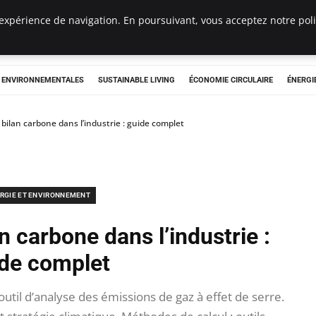
expérience de navigation. En poursuivant, vous acceptez notre polit
tryclub.com
S ENVIRONNEMENTALES
SUSTAINABLE LIVING
ÉCONOMIE CIRCULAIRE
ÉNERGI
bilan carbone dans l’industrie : guide complet
RGIE ET ENVIRONNEMENT
 carbone dans l’industrie :
de complet
outil d’analyse des émissions de gaz à effet de serre.