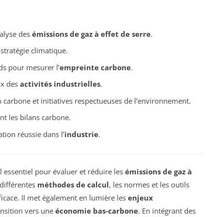
nalyse des
émissions de gaz à effet de serre
.
stratégie climatique.
rds pour mesurer l’
empreinte carbone
.
ux des
activités industrielles
.
an carbone et initiatives respectueuses de l’environnement.
t les bilans carbone.
ion réussie dans l’
industrie
.
l essentiel pour évaluer et réduire les
émissions de gaz à
 différentes
méthodes de calcul
, les normes et les outils
ficace. Il met également en lumière les
enjeux
ransition vers une
économie bas-carbone
. En intégrant des