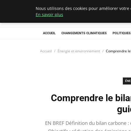
Nous utilisons des cookies pour améliorer votre 
Climategatecoun
En savoir plus
ACCUEIL
CHANGEMENTS CLIMATIQUES
POLITIQUE
Accueil
Énergie et environnement
Comprendre le 
ÉNE
Comprendre le bilan
gui
EN BREF Définition du bilan carbone : 