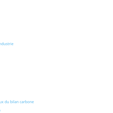
ndustrie
ux du bilan carbone
e