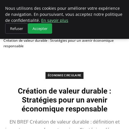
Climategatecountryclub.com
Nous utilisons des cookies pour améliorer votre expérience
de navigation. En poursuivant, vous acceptez notre politique
de confidentialité.
En savoir plus
Refuser
Accepter
Accueil
Économie circulaire
Création de valeur durable : Stratégies pour un avenir économique
responsable
ÉCONOMIE CIRCULAIRE
Création de valeur durable :
Stratégies pour un avenir
économique responsable
EN BREF Création de valeur durable : définition et