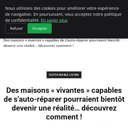
Climategatecountryclub.com
Nous utilisons des cookies pour améliorer votre expérience
de navigation. En poursuivant, vous acceptez notre politique
de confidentialité.
En savoir plus
Refuser
Accepter
Accueil
Sustainable Living
Des maisons « vivantes » capables de s’auto-réparer pourraient bientôt
devenir une réalité… découvrez comment !
SUSTAINABLE LIVING
Des maisons « vivantes » capables
de s’auto-réparer pourraient bientôt
devenir une réalité… découvrez
comment !