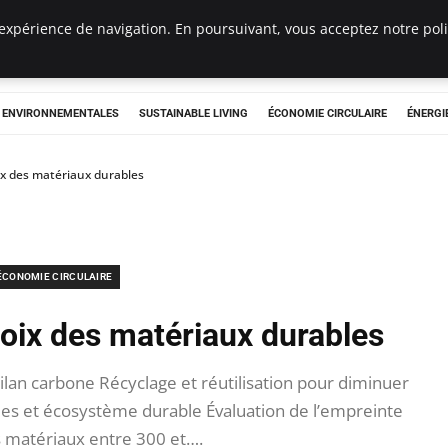
expérience de navigation. En poursuivant, vous acceptez notre polit
tryclub.com
S ENVIRONNEMENTALES
SUSTAINABLE LIVING
ÉCONOMIE CIRCULAIRE
ÉNERGI
ix des matériaux durables
ÉCONOMIE CIRCULAIRE
hoix des matériaux durables
lan carbone Récyclage et réutilisation pour diminuer
es et écosystème durable Évaluation de l’empreinte
 matériaux entre 300 et….