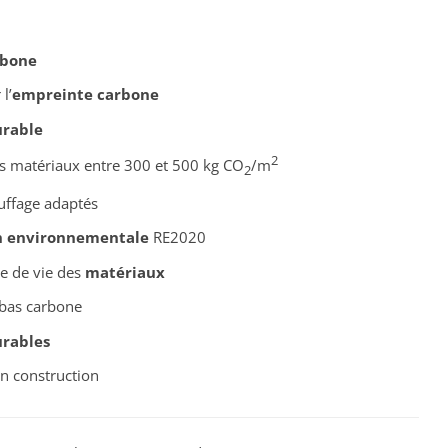
rbone
l’
empreinte carbone
rable
2
 matériaux entre 300 et 500 kg CO
/m
2
uffage adaptés
n environnementale
RE2020
le de vie des
matériaux
 bas carbone
rables
n construction