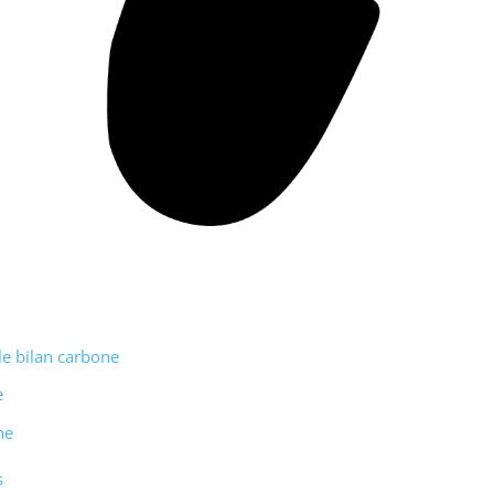
le bilan carbone
e
ne
s