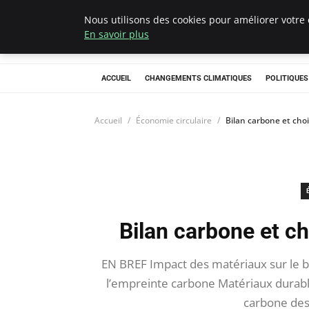
Nous utilisons des cookies pour améliorer votre 
Climategatecoun
En savoir plus
ACCUEIL
CHANGEMENTS CLIMATIQUES
POLITIQUE
Accueil
Économie circulaire
Bilan carbone et cho
Bilan carbone et c
EN BREF Impact des matériaux sur le bi
l’empreinte carbone Matériaux durabl
carbone des