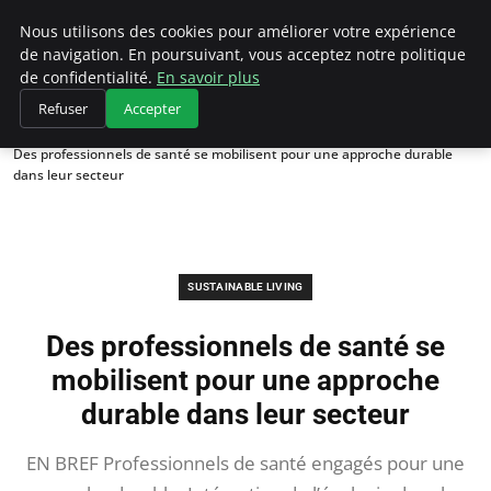
Climategatecountryclub.com
Nous utilisons des cookies pour améliorer votre expérience
de navigation. En poursuivant, vous acceptez notre politique
de confidentialité.
En savoir plus
Refuser
Accepter
Accueil
Sustainable Living
Des professionnels de santé se mobilisent pour une approche durable
dans leur secteur
SUSTAINABLE LIVING
Des professionnels de santé se
mobilisent pour une approche
durable dans leur secteur
EN BREF Professionnels de santé engagés pour une