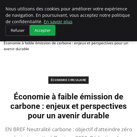
Climategatecountryclub.com
Nous utilisons des cookies pour améliorer votre expérience
de navigation. En poursuivant, vous acceptez notre politique
de confidentialité.
En savoir plus
Refuser
Accepter
Accueil
Économie circulaire
Économie à faible émission de carbone : enjeux et perspectives pour un
avenir durable
ÉCONOMIE CIRCULAIRE
Économie à faible émission de
carbone : enjeux et perspectives
pour un avenir durable
EN BREF Neutralité carbone : objectif d’atteindre zéro