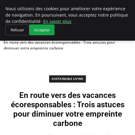
Climategatecountryclub.com
Nous utilisons des cookies pour améliorer votre expérience
de navigation. En poursuivant, vous acceptez notre politique
de confidentialité.
En savoir plus
Refuser
Accepter
Accueil
Sustainable Living
En route vers des vacances écoresponsables : Trois astuces pour
diminuer votre empreinte carbone
SUSTAINABLE LIVING
En route vers des vacances
écoresponsables : Trois astuces
pour diminuer votre empreinte
carbone