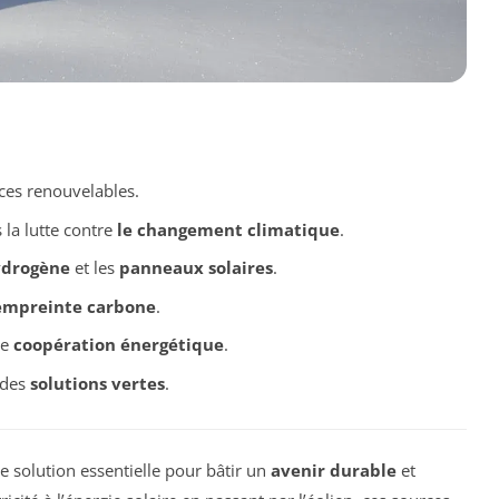
ces renouvelables.
la lutte contre
le changement climatique
.
drogène
et les
panneaux solaires
.
empreinte carbone
.
ne
coopération énergétique
.
 des
solutions vertes
.
solution essentielle pour bâtir un
avenir durable
et