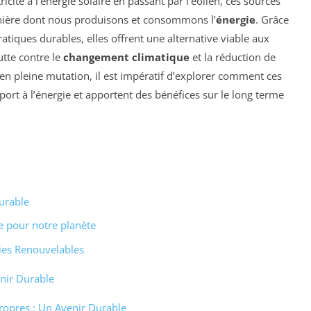
icité à l’énergie solaire en passant par l’éolien, ces sources
nière dont nous produisons et consommons l’
énergie
. Grâce
atiques durables, elles offrent une alternative viable aux
utte contre le
changement climatique
et la réduction de
n pleine mutation, il est impératif d’explorer comment ces
port à l’énergie et apportent des bénéfices sur le long terme
urable
e pour notre planète
gies Renouvelables
enir Durable
ropres : Un Avenir Durable