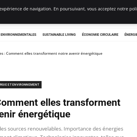
expérience de navigation. En poursuivant, vous acceptez notre polit
tryclub.com
S ENVIRONNEMENTALES
SUSTAINABLE LIVING
ÉCONOMIE CIRCULAIRE
ÉNERGI
es : Comment elles transforment notre avenir énergétique
RGIE ET ENVIRONNEMENT
 Comment elles transforment
enir énergétique
des sources renouvelables. Importance des énergies