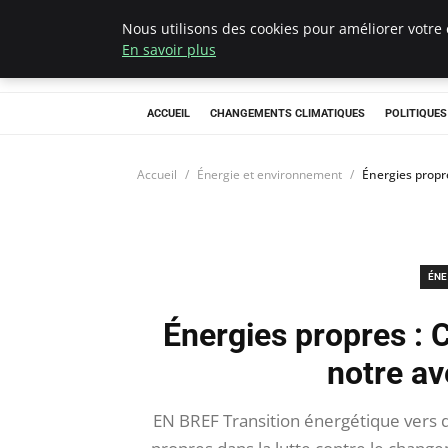
Nous utilisons des cookies pour améliorer votre 
Climategatecoun
En savoir plus
ACCUEIL
CHANGEMENTS CLIMATIQUES
POLITIQUE
Accueil
Énergie et environnement
Énergies propr
ÉNE
Énergies propres :
notre av
EN BREF Transition énergétique vers 