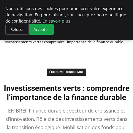
Climategatecountryclub.com
Nous utilisons des cookies pour améliorer votre expérience
de navigation. En poursuivant, vous acceptez notre politique
de confidentialité.
En savoir plus
Refuser
Accepter
Accueil
Économie circulaire
Investissements verts : comprendre l’importance de la finance durable
ÉCONOMIE CIRCULAIRE
Investissements verts : comprendre
l’importance de la finance durable
EN BREF Finance durable : vecteur de croissance et
d’innovation. Rôle clé des investissements verts dans
la transition écologique. Mobilisation des fonds pour