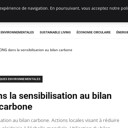
expérience de navigation. En poursuivant, vous acceptez notre polit
tryclub.com
S ENVIRONNEMENTALES
SUSTAINABLE LIVING
ÉCONOMIE CIRCULAIRE
ÉNERGI
 ONG dans la sensibilisation au bilan carbone
IQUES ENVIRONNEMENTALES
 la sensibilisation au bilan
carbone
tion au bilan carbone. Actions locales visant à réduire