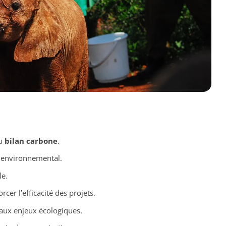
au
bilan carbone
.
t environnemental.
le.
cer l’efficacité des projets.
aux enjeux écologiques.