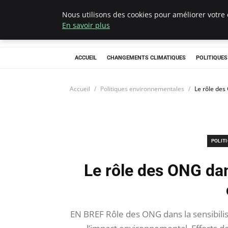
Nous utilisons des cookies pour améliorer votre 
Climategatecoun
En savoir plus
ACCUEIL
CHANGEMENTS CLIMATIQUES
POLITIQUE
Accueil
Politiques environnementales
Le rôle des
POLIT
Le rôle des ONG dans
EN BREF Rôle des ONG dans la sensibilisa