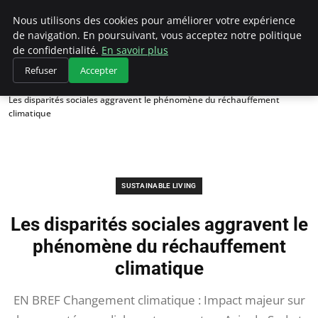
Climategatecountryclub.com
Nous utilisons des cookies pour améliorer votre expérience
de navigation. En poursuivant, vous acceptez notre politique
de confidentialité.
En savoir plus
Refuser
Accepter
Accueil
Sustainable Living
Les disparités sociales aggravent le phénomène du réchauffement
climatique
SUSTAINABLE LIVING
Les disparités sociales aggravent le
phénomène du réchauffement
climatique
EN BREF Changement climatique : Impact majeur sur