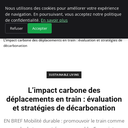
Climategatecountryclub.com
Nous utilisons des cookies pour améliorer votre expérience
de navigation. En poursuivant, vous acceptez notre politique
de confidentialité.
En savoir plus
Refuser
Accepter
Accueil
Sustainable Living
L’impact carbone des déplacements en train : évaluation et stratégies de
décarbonation
SUSTAINABLE LIVING
L’impact carbone des
déplacements en train : évaluation
et stratégies de décarbonation
EN BREF Mobilité durable : promouvoir le train comme