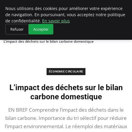
Climategatecountryclub.com
Nous utilisons des cookies pour améliorer votre expérience
de navigation. En poursuivant, vous acceptez notre politique
de confidentialité.
En savoir plus
Refuser
Accepter
Accueil
Économie circulaire
L’impact des déchets sur le bilan carbone domestique
ÉCONOMIE CIRCULAIRE
L’impact des déchets sur le bilan
carbone domestique
EN BREF Comprendre l’impact des déchets dans le
bilan carbone. Importance du tri sélectif pour réduire
l’impact environnemental. Le réemploi des matériaux