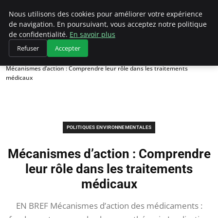
Climategatecountryclub.com
Nous utilisons des cookies pour améliorer votre expérience
de navigation. En poursuivant, vous acceptez notre politique
de confidentialité.
En savoir plus
Refuser
Accepter
Accueil
Politiques environnementales
Mécanismes d’action : Comprendre leur rôle dans les traitements
médicaux
POLITIQUES ENVIRONNEMENTALES
Mécanismes d’action : Comprendre
leur rôle dans les traitements
médicaux
EN BREF Mécanismes d’action des médicaments :