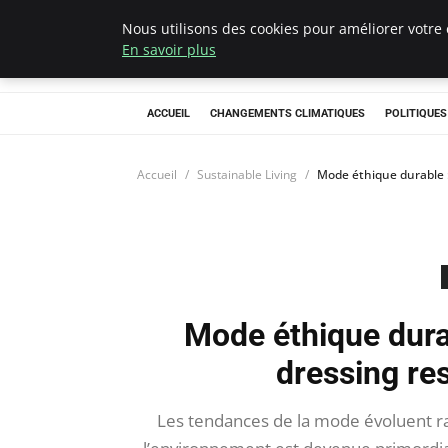
Nous utilisons des cookies pour améliorer votre 
Climategatecoun
En savoir plus
ACCUEIL
CHANGEMENTS CLIMATIQUES
POLITIQUE
Accueil
Sustainable Living
Mode éthique durable 
Mode éthique dura
dressing re
Les tendances de la mode évoluent ra