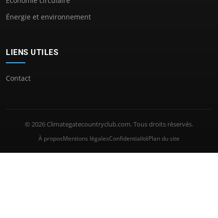
Économie circulaire
Énergie et environnement
LIENS UTILES
Contact
© 2026 Climategatecountryclub.com. Tous droits réservés.
À propos
Mentions légales
Confidentialité
Plan du site