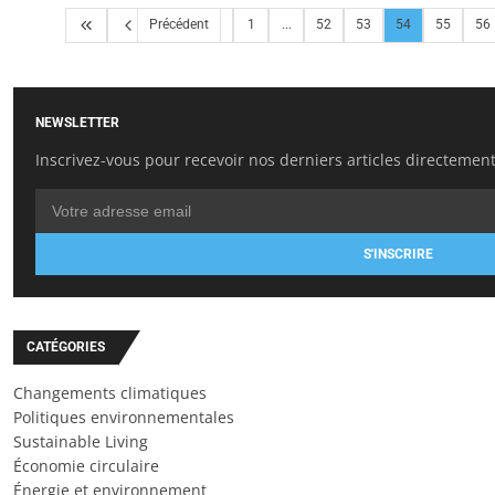
Précédent
1
...
52
53
54
55
56
NEWSLETTER
Inscrivez-vous pour recevoir nos derniers articles directement
S'INSCRIRE
CATÉGORIES
Changements climatiques
Politiques environnementales
Sustainable Living
Économie circulaire
Énergie et environnement