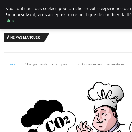
Climategatecountryclub.com
Nous utilisons des cookies pour améliorer votre expérience de n
En poursuivant, vous acceptez notre politique de confidentialit
plus
À NE PAS MANQUER
Tous
Changements climatiques
Politiques environnementales