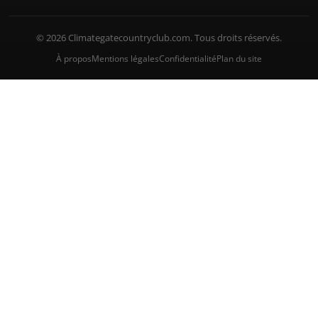
© 2026 Climategatecountryclub.com. Tous droits réservés.
À propos
Mentions légales
Confidentialité
Plan du site