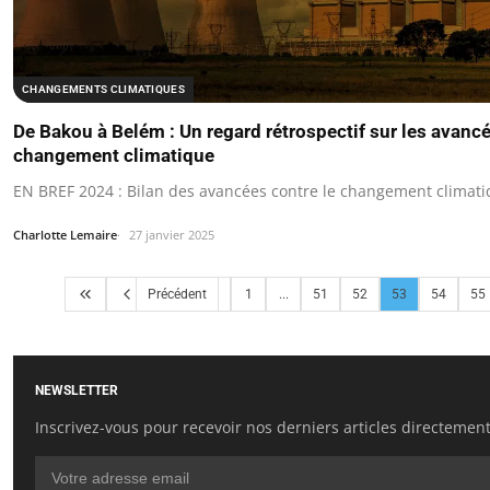
CHANGEMENTS CLIMATIQUES
De Bakou à Belém : Un regard rétrospectif sur les avancé
changement climatique
EN BREF 2024 : Bilan des avancées contre le changement climati
Charlotte Lemaire
27 janvier 2025
Précédent
1
...
51
52
53
54
55
NEWSLETTER
Inscrivez-vous pour recevoir nos derniers articles directement