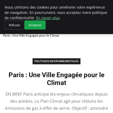
Climategatecountryclub.com
Nous utilisons des cookies pour améliorer votre expérience
de navigation. En poursuivant, vous acceptez notre politique
de confidentialité.
En savoir plus
Refuser
Accepter
Accueil
Politiques environnementales
Paris : Une Ville Engagée pour le Climat
POLITIQUES ENVIRONNEMENTALES
Paris : Une Ville Engagée pour le
Climat
EN BREF Paris anticipe les enjeux climatiques depuis
des années. Le Plan Climat agit pour réduire les
émissions de gaz à effet de serre. Objectif : atteindre