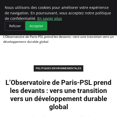
Climategatecountryclub.com
Nous utilisons des cookies pour améliorer votre expérience
de navigation. En poursuivant, vous acceptez notre politique
de confidentialité.
En savoir plus
Refuser
Accepter
Accueil
Politiques environnementales
L’Observatoire de Paris-PSL prend les devants : vers une transition vers un
développement durable global
POLITIQUES ENVIRONNEMENTALES
L’Observatoire de Paris-PSL prend
les devants : vers une transition
vers un développement durable
global