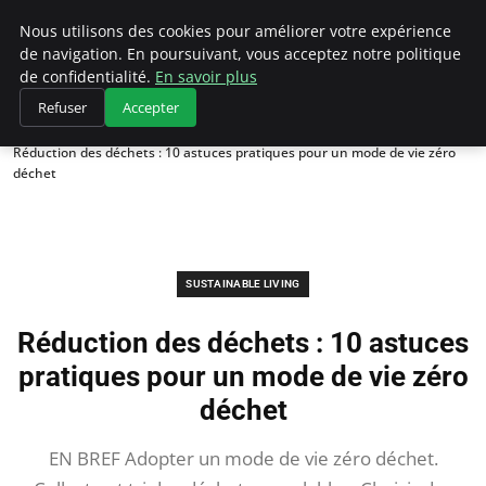
Climategatecountryclub.com
Nous utilisons des cookies pour améliorer votre expérience
de navigation. En poursuivant, vous acceptez notre politique
de confidentialité.
En savoir plus
Refuser
Accepter
Accueil
Sustainable Living
Réduction des déchets : 10 astuces pratiques pour un mode de vie zéro
déchet
SUSTAINABLE LIVING
Réduction des déchets : 10 astuces
pratiques pour un mode de vie zéro
déchet
EN BREF Adopter un mode de vie zéro déchet.