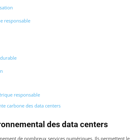
isation
ue responsable
 durable
on
érique responsable
nte carbone des data centers
ronnemental des data centers
nnement de nombreux services numériques. Ils permettent le