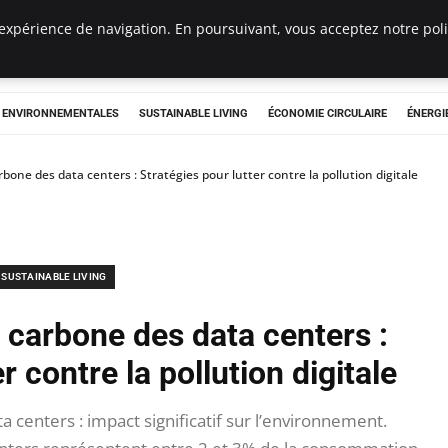
expérience de navigation. En poursuivant, vous acceptez notre polit
tryclub.com
S ENVIRONNEMENTALES
SUSTAINABLE LIVING
ÉCONOMIE CIRCULAIRE
ÉNERGI
bone des data centers : Stratégies pour lutter contre la pollution digitale
SUSTAINABLE LIVING
 carbone des data centers :
r contre la pollution digitale
centers : impact significatif sur l’environnement.