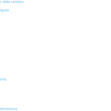
 data centers
tiques
ents
 émissions