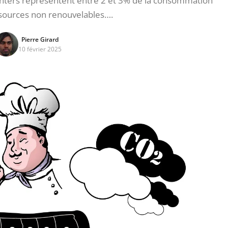
centers représentent entre 2 et 3% de la consommation
sources non renouvelables….
Pierre Girard
10 février 2025