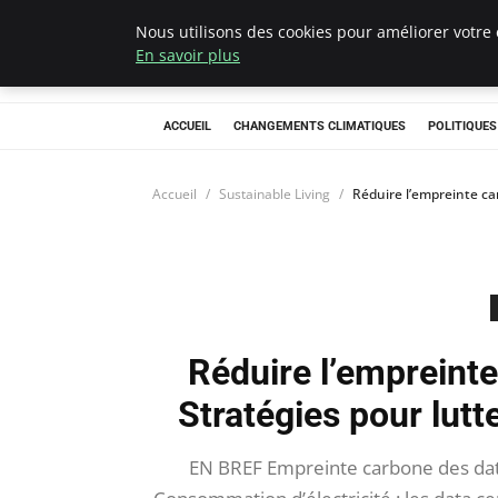
Nous utilisons des cookies pour améliorer votre 
Climategatecoun
En savoir plus
ACCUEIL
CHANGEMENTS CLIMATIQUES
POLITIQUE
Accueil
Sustainable Living
Réduire l’empreinte car
Réduire l’empreinte
Stratégies pour lutte
EN BREF Empreinte carbone des data 