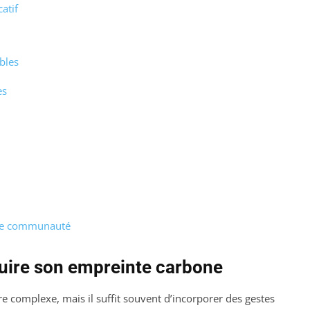
atif
bles
es
e de communauté
duire son empreinte carbone
e complexe, mais il suffit souvent d’incorporer des gestes