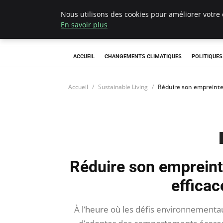
Nous utilisons des cookies pour améliorer votre 
Climategatecoun
En savoir plus
ACCUEIL
CHANGEMENTS CLIMATIQUES
POLITIQUE
Accueil
Sustainable Living
Réduire son empreinte 
Réduire son empreint
efficac
À l’heure où les défis environnementau