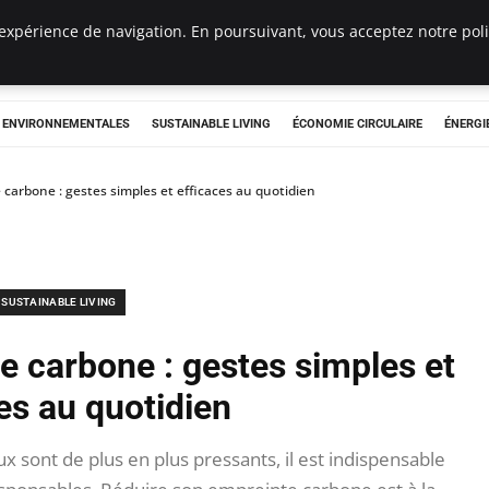
expérience de navigation. En poursuivant, vous acceptez notre polit
tryclub.com
S ENVIRONNEMENTALES
SUSTAINABLE LIVING
ÉCONOMIE CIRCULAIRE
ÉNERGI
carbone : gestes simples et efficaces au quotidien
SUSTAINABLE LIVING
e carbone : gestes simples et
es au quotidien
x sont de plus en plus pressants, il est indispensable