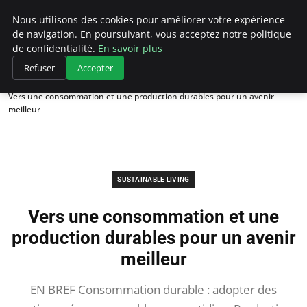
Climategatecountryclub.com
Nous utilisons des cookies pour améliorer votre expérience
de navigation. En poursuivant, vous acceptez notre politique
de confidentialité.
En savoir plus
Refuser
Accepter
Accueil
Sustainable Living
Vers une consommation et une production durables pour un avenir
meilleur
SUSTAINABLE LIVING
Vers une consommation et une
production durables pour un avenir
meilleur
EN BREF Consommation durable : adopter des