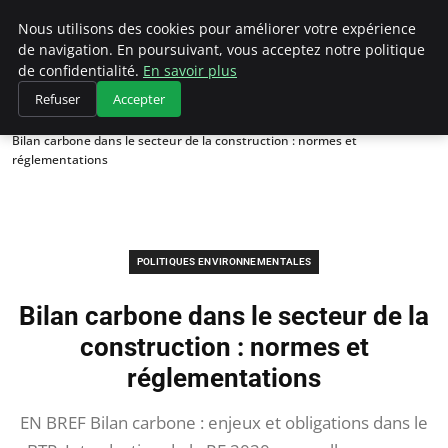
Climategatecountryclub.com
Nous utilisons des cookies pour améliorer votre expérience
de navigation. En poursuivant, vous acceptez notre politique
de confidentialité.
En savoir plus
Refuser
Accepter
Accueil
Politiques environnementales
Bilan carbone dans le secteur de la construction : normes et
réglementations
POLITIQUES ENVIRONNEMENTALES
Bilan carbone dans le secteur de la
construction : normes et
réglementations
EN BREF Bilan carbone : enjeux et obligations dans le