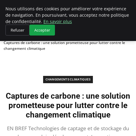
Climategatecountryclub.com
Nous utilisons des cookies pour améliorer votre expérience
de navigation. En poursuivant, vous acceptez notre politique
de confidentialité.
En savoir plus
Refuser
Accepter
Accueil
Changements climatiques
Captures de carbone : une solution prometteuse pour lutter contre le
changement climatique
CHANGEMENTS CLIMATIQUES
Captures de carbone : une solution
prometteuse pour lutter contre le
changement climatique
EN BREF Technologies de captage et de stockage du