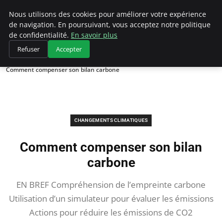
Climategatecountryclub.com
Nous utilisons des cookies pour améliorer votre expérience
de navigation. En poursuivant, vous acceptez notre politique
de confidentialité.
En savoir plus
Refuser
Accepter
Accueil
Changements climatiques
Comment compenser son bilan carbone
CHANGEMENTS CLIMATIQUES
Comment compenser son bilan
carbone
EN BREF Compréhension de l’empreinte carbone
Utilisation d’un simulateur pour évaluer les émissions
Actions pour réduire les émissions de CO2