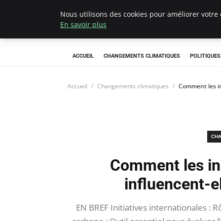
Nous utilisons des cookies pour améliorer votre 
Climategatecoun
En savoir plus
ACCUEIL
CHANGEMENTS CLIMATIQUES
POLITIQUE
Accueil
Changements climatiques
Comment les ini
CHA
Comment les ini
influencent-el
EN BREF Initiatives internationales : 