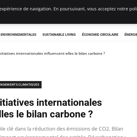
expérience de navigation. En poursuivant, vous acceptez notre polit
tryclub.com
S ENVIRONNEMENTALES
SUSTAINABLE LIVING
ÉCONOMIE CIRCULAIRE
ÉNERGI
tiatives internationales influencent-elles le bilan carbone ?
NGEMENTS CLIMATIQUES
tiatives internationales
les le bilan carbone ?
Rôle clé dans la réduction des émissions de CO2. Bilan