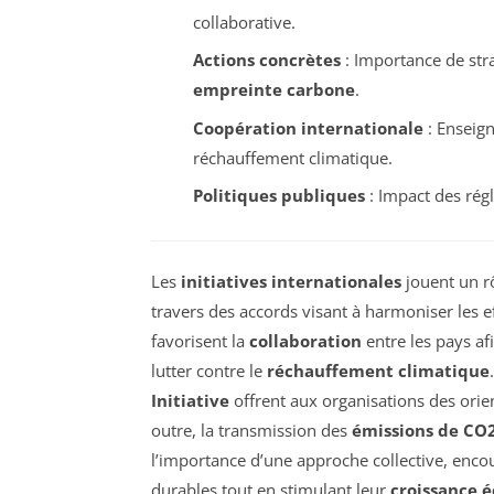
collaborative.
Actions concrètes
: Importance de stra
empreinte carbone
.
Coopération internationale
: Enseign
réchauffement climatique.
Politiques publiques
: Impact des régl
Les
initiatives internationales
jouent un rô
travers des accords visant à harmoniser les e
favorisent la
collaboration
entre les pays af
lutter contre le
réchauffement climatique
Initiative
offrent aux organisations des orien
outre, la transmission des
émissions de CO
l’importance d’une approche collective, enco
durables tout en stimulant leur
croissance 