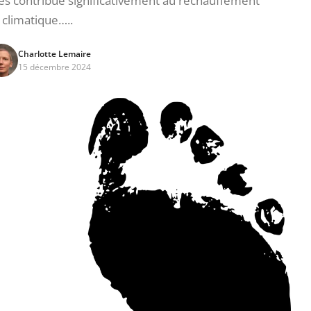
es contribue significativement au réchauffement
climatique…..
Charlotte Lemaire
15 décembre 2024