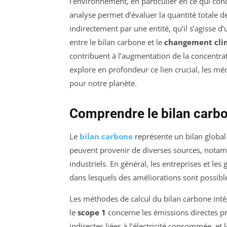
l’environnement, en particulier en ce qui con
analyse permet d’évaluer la quantité totale 
indirectement par une entité, qu’il s’agisse d’
entre le bilan carbone et le
changement cli
contribuent à l’augmentation de la concentrat
explore en profondeur ce lien crucial, les mé
pour notre planète.
Comprendre le bilan carb
Le
bilan carbone
représente un bilan global 
peuvent provenir de diverses sources, notamme
industriels. En général, les entreprises et le
dans lesquels des améliorations sont possibl
Les méthodes de calcul du bilan carbone intèg
le
scope 1
concerne les émissions directes pro
indirectes liées à l’électricité consommée, et 