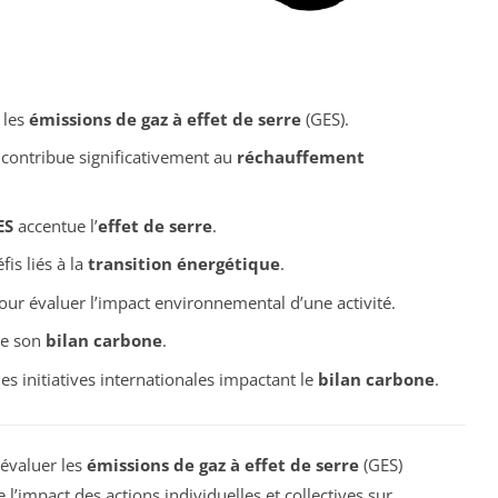
 les
émissions de gaz à effet de serre
(GES).
 contribue significativement au
réchauffement
ES
accentue l’
effet de serre
.
is liés à la
transition énergétique
.
ur évaluer l’impact environnemental d’une activité.
re son
bilan carbone
.
es initiatives internationales impactant le
bilan carbone
.
 évaluer les
émissions de gaz à effet de serre
(GES)
 l’impact des actions individuelles et collectives sur