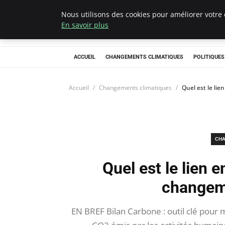
Nous utilisons des cookies pour améliorer votre 
Climategatecoun
En savoir plus
ACCUEIL
CHANGEMENTS CLIMATIQUES
POLITIQUE
Accueil
Changements climatiques
Quel est le lie
CHA
Quel est le lien e
changeme
EN BREF Bilan Carbone : outil clé pour 