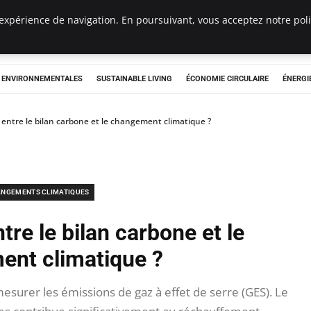
expérience de navigation. En poursuivant, vous acceptez notre polit
tryclub.com
S ENVIRONNEMENTALES
SUSTAINABLE LIVING
ÉCONOMIE CIRCULAIRE
ÉNERGI
n entre le bilan carbone et le changement climatique ?
NGEMENTS CLIMATIQUES
ntre le bilan carbone et le
nt climatique ?
mesurer les émissions de gaz à effet de serre (GES). Le