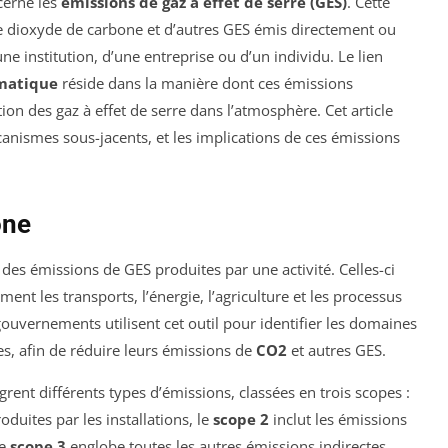
cerne les
émissions de gaz à effet de serre (GES)
. Cette
de dioxyde de carbone et d’autres GES émis directement ou
une institution, d’une entreprise ou d’un individu. Le lien
matique
réside dans la manière dont ces émissions
ion des gaz à effet de serre dans l’atmosphère. Cet article
canismes sous-jacents, et les implications de ces émissions
one
des émissions de GES produites par une activité. Celles-ci
nt les transports, l’énergie, l’agriculture et les processus
s gouvernements utilisent cet outil pour identifier les domaines
es, afin de réduire leurs émissions de
CO2
et autres GES.
rent différents types d’émissions, classées en trois scopes :
duites par les installations, le
scope 2
inclut les émissions
le
scope 3
englobe toutes les autres émissions indirectes,