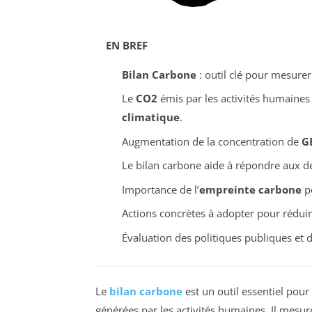
EN BREF
Bilan Carbone
: outil clé pour mesurer
Le
CO2
émis par les activités humaines
climatique
.
Augmentation de la concentration de
G
Le bilan carbone aide à répondre aux déf
Importance de l’
empreinte carbone
po
Actions concrètes à adopter pour rédui
Évaluation des politiques publiques et d
Le
bilan carbone
est un outil essentiel pour
générées par les activités humaines. Il mesure