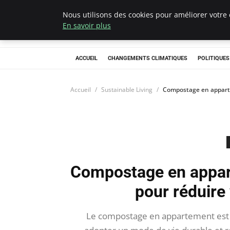
Nous utilisons des cookies pour améliorer votre 
Climategatecoun
En savoir plus
ACCUEIL
CHANGEMENTS CLIMATIQUES
POLITIQUE
Accueil
Sustainable Living
Compostage en apparte
Compostage en appart
pour réduire
Le compostage en appartement est 