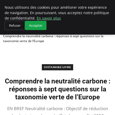
Climategatecountryclub.com
Nous utilisons des cookies pour améliorer votre expérience
de navigation. En poursuivant, vous acceptez notre politique
de confidentialité.
En savoir plus
Refuser
Accepter
Accueil
Sustainable Living
Comprendre la neutralité carbone : réponses à sept questions sur la
taxonomie verte de l’Europe
SUSTAINABLE LIVING
Comprendre la neutralité carbone :
réponses à sept questions sur la
taxonomie verte de l’Europe
EN BREF Neutralité carbone : Objectif de réduction