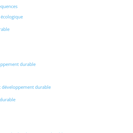
équences
f écologique
rable
loppement durable
 et développement durable
 durable