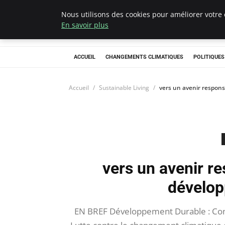
Nous utilisons des cookies pour améliorer votre 
Climategatecoun
En savoir plus
ACCUEIL
CHANGEMENTS CLIMATIQUES
POLITIQUE
Accueil
Sustainable Living
vers un avenir respons
vers un avenir re
dévelop
EN BREF Développement Durable : Conce