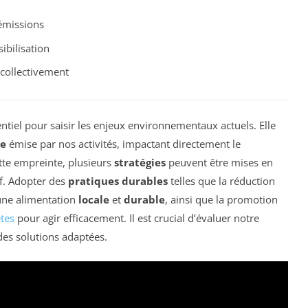
 émissions
ibilisation
collectivement
ntiel pour saisir les enjeux environnementaux actuels. Elle
re
émise par nos activités, impactant directement le
tte empreinte, plusieurs
stratégies
peuvent être mises en
if. Adopter des
pratiques durables
telles que la réduction
une alimentation
locale
et
durable
, ainsi que la promotion
tes
pour agir efficacement. Il est crucial d’évaluer notre
des solutions adaptées.