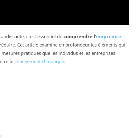
ndissante, il est essentiel de
comprendre l’
empreinte
a réduire. Cet article examine en profondeur les éléments qui
 mesures pratiques que les individus et les entreprises
ntre le
changement climatique
.
s