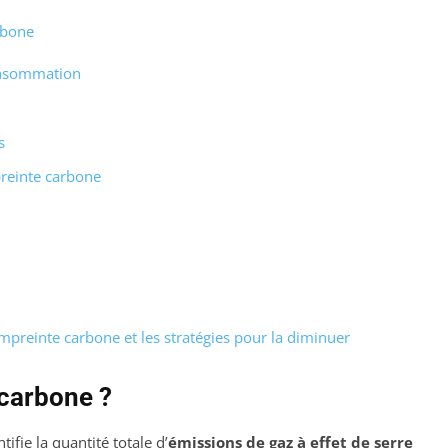
rbone
onsommation
s
mpreinte carbone
preinte carbone et les stratégies pour la diminuer
 carbone ?
fie la quantité totale d’
émissions de gaz à effet de serre