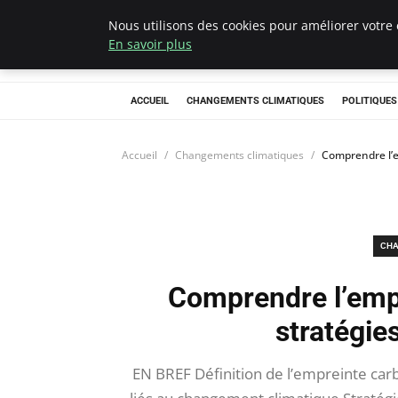
Nous utilisons des cookies pour améliorer votre 
Climategatecoun
En savoir plus
ACCUEIL
CHANGEMENTS CLIMATIQUES
POLITIQUE
Accueil
Changements climatiques
Comprendre l’e
CHA
Comprendre l’empr
stratégie
EN BREF Définition de l’empreinte ca