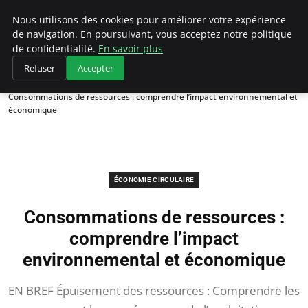
Climategatecountryclub.com
Nous utilisons des cookies pour améliorer votre expérience
de navigation. En poursuivant, vous acceptez notre politique
de confidentialité.
En savoir plus
Refuser
Accepter
Accueil
Économie circulaire
Consommations de ressources : comprendre l’impact environnemental et
économique
ÉCONOMIE CIRCULAIRE
Consommations de ressources :
comprendre l’impact
environnemental et économique
EN BREF Épuisement des ressources : Comprendre les